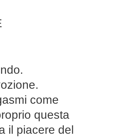
RE
ondo.
vozione.
orgasmi come
roprio questa
 il piacere del