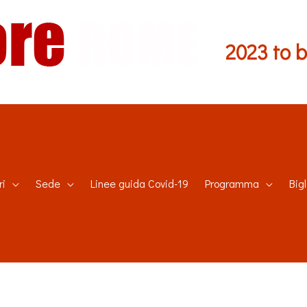
2023 to 
ri
Sede
Linee guida Covid-19
Programma
Bigl